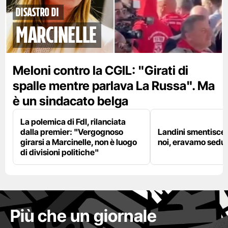
disastro di
marcinelle
Meloni contro la CGIL: "Girati di
spalle mentre parlava La Russa". Ma
è un sindacato belga
La polemica di FdI, rilanciata
dalla premier: "Vergognoso
Landini smentisce
girarsi a Marcinelle, non è luogo
noi, eravamo sedut
di divisioni politiche"
Più che un giornale