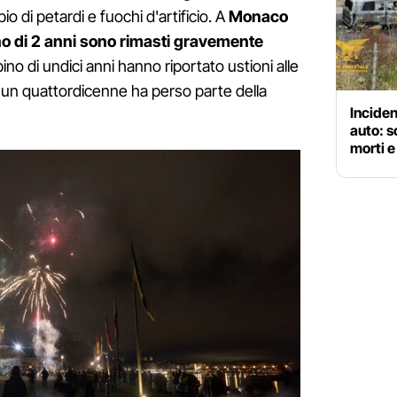
pio di petardi e fuochi d'artificio. A
Monaco
no di 2 anni sono rimasti gravemente
ino di undici anni hanno riportato ustioni alle
re un quattordicenne ha perso parte della
Inciden
auto: s
morti e 