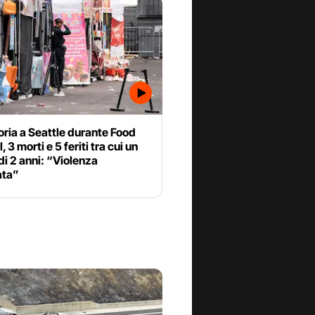
ria a Seattle durante Food
, 3 morti e 5 feriti tra cui un
i 2 anni: “Violenza
ata”