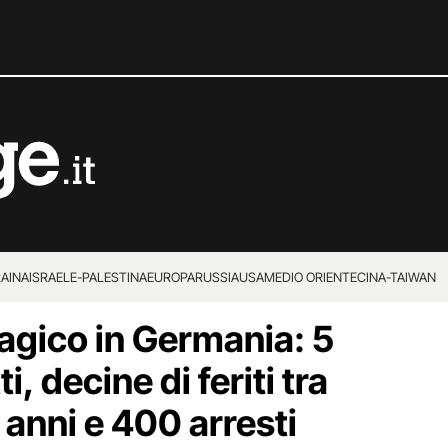
RAINA
ISRAELE-PALESTINA
EUROPA
RUSSIA
USA
MEDIO ORIENTE
CINA-TAIWAN
gico in Germania: 5
i, decine di feriti tra
 anni e 400 arresti