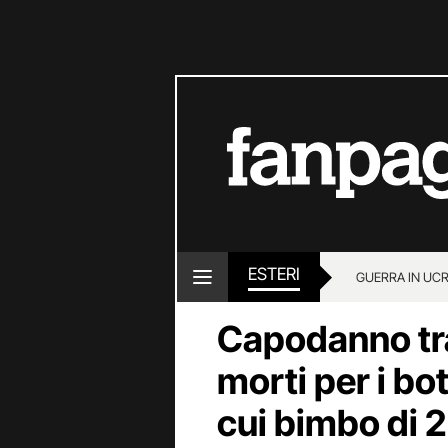
ESTERI
GUERRA IN UC
Capodanno tra
morti per i bott
cui bimbo di 2