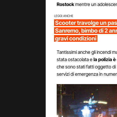
Rostock
mentre un adolescen
LEGGI ANCHE
Scooter travolge un pa
Sanremo, bimbo di 2 ann
gravi condizioni
Tantissimi anche gli incendi ma 
stata ostacolata e
la polizia 
che sono stati fatti oggetto di l
servizi di emergenza in numero