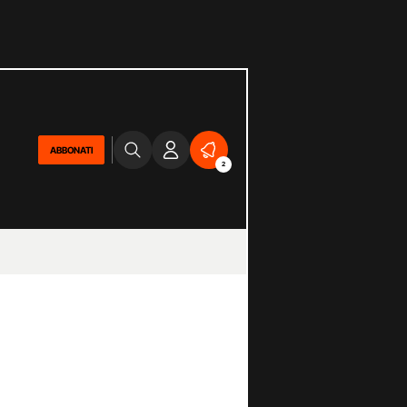
ABBONATI
2