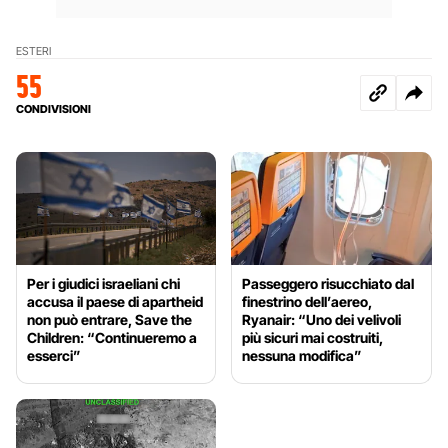
ESTERI
55
CONDIVISIONI
Per i giudici israeliani chi
Passeggero risucchiato dal
accusa il paese di apartheid
finestrino dell’aereo,
non può entrare, Save the
Ryanair: “Uno dei velivoli
Children: “Continueremo a
più sicuri mai costruiti,
esserci”
nessuna modifica”