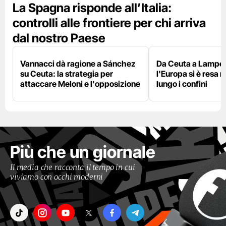
La Spagna risponde all’Italia:
controlli alle frontiere per chi arriva
dal nostro Paese
Vannacci dà ragione a Sánchez
Da Ceuta a Lamped
su Ceuta: la strategia per
l'Europa si è resa r
attaccare Meloni e l'opposizione
lungo i confini
Più che un giornale
Il media che racconta il tempo in cui
viviamo con occhi moderni