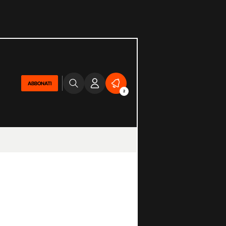
ABBONATI
2