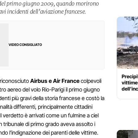
eo del primo giugno 2009, quando morirono
vi incidenti dell’aviazione francese.
VIDEO CONSIGLIATO
Precipi
a riconosciuto
Airbus e Air France
colpevoli
vittime
dell’in
tro aereo del volo Rio-Parigi il primo giugno
identi più gravi della storia francese e costò la
alità differenti, principalmente cittadini
 Il verdetto è arrivati come un fulmine a ciel
 tribunale di primo grado aveva assolto i
ndo l'indignazione dei parenti delle vittime.