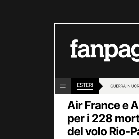
ESTERI
GUERRA IN UC
Air France e 
per i 228 mort
del volo Rio-P