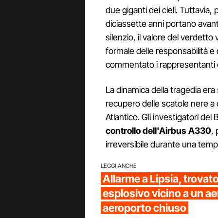
due giganti dei cieli. Tuttavia, 
diciassette anni portano avanti
silenzio, il valore del verdetto
formale delle responsabilità e
commentato i rappresentanti de
La dinamica della tragedia era 
recupero delle scatole nere a 
Atlantico. Gli investigatori d
controllo dell'Airbus A330
,
irreversibile durante una tem
LEGGI ANCHE
Allarme a Lipsia, trovat
esplosivo vicino a un ae
aeroporto chiuso