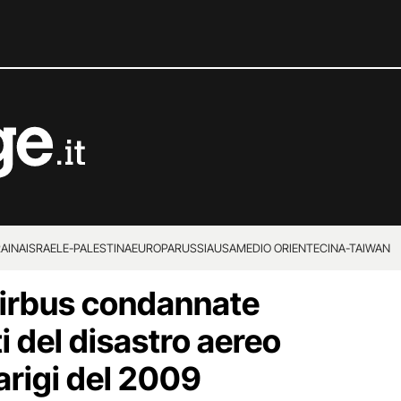
RAINA
ISRAELE-PALESTINA
EUROPA
RUSSIA
USA
MEDIO ORIENTE
CINA-TAIWAN
Airbus condannate
i del disastro aereo
arigi del 2009