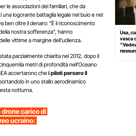
per le associazioni dei familiari, che da
 una logorante battaglia legale nel buio e nel
 va ben oltre il denaro: "È il riconoscimento
 della nostra sofferenza", hanno
Usa, ca
vasca d
lle vittime a margine dell'udienza.
“Vedev
nessun
stata parzialmente chiarita nel 2012, dopo il
cinquemila metri di profondità nell'Oceano
el BEA accertarono che
i piloti persero il
 portandolo in uno stallo aerodinamico
pesta notturna.
o drone carico di
reo ucraino: