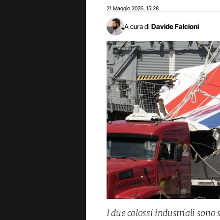
21 Maggio 2026
15:28
,
A cura di
Davide Falcioni
I due colossi industriali sono 