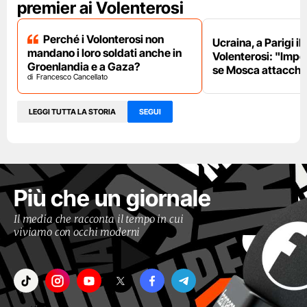
premier ai Volenterosi
Perché i Volonterosi non
Ucraina, a Parigi il
mandano i loro soldati anche in
Volenterosi: "Impe
Groenlandia e a Gaza?
se Mosca attacche
Francesco Cancellato
LEGGI TUTTA LA STORIA
SEGUI
Più che un giornale
Il media che racconta il tempo in cui
viviamo con occhi moderni