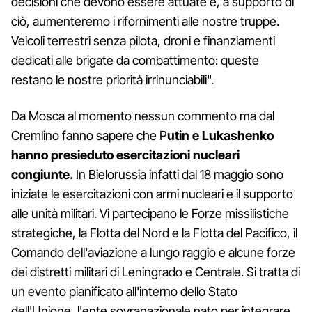
decisioni che devono essere attuate e, a supporto di
ciò, aumenteremo i rifornimenti alle nostre truppe.
Veicoli terrestri senza pilota, droni e finanziamenti
dedicati alle brigate da combattimento: queste
restano le nostre priorità irrinunciabili".
Da Mosca al momento nessun commento ma dal
Cremlino fanno sapere che P
utin e Lukashenko
hanno presieduto esercitazioni nucleari
congiunte.
In Bielorussia infatti dal 18 maggio sono
iniziate le esercitazioni con armi nucleari e il supporto
alle unità militari. Vi partecipano le Forze missilistiche
strategiche, la Flotta del Nord e la Flotta del Pacifico, il
Comando dell'aviazione a lungo raggio e alcune forze
dei distretti militari di Leningrado e Centrale. Si tratta di
un evento pianificato all'interno dello Stato
dell'Unione, l'ente sovranazionale nato per integrare