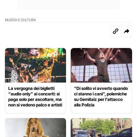
MUSICA E CULTURA
La vergogna dei biglietti
“Di solito vi avverto quando
“audio only” ai concerti: si
ci stanno i cani”, polemiche
paga solo per ascoltare, ma
su Gemitaiz per l’attacco
non si vedono palco e artisti
alla Polizia