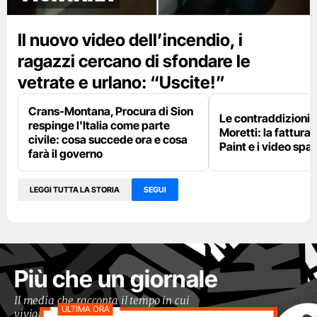
Il nuovo video dell’incendio, i
ragazzi cercano di sfondare le
vetrate e urlano: “Uscite!”
Crans-Montana, Procura di Sion
Le contraddizioni 
respinge l'Italia come parte
Moretti: la fattura 
civile: cosa succede ora e cosa
Paint e i video spar
farà il governo
LEGGI TUTTA LA STORIA
SEGUI
Più che un giornale
Il media che racconta il tempo in cui
viviamo con occhi moderni