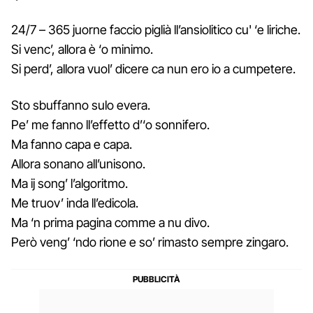
24/7 – 365 juorne faccio piglià ll’ansiolitico cu' ‘e liriche.
Si venc’, allora è ‘o minimo.
Si perd’, allora vuol’ dicere ca nun ero io a cumpetere.
Sto sbuffanno sulo evera.
Pe’ me fanno ll’effetto d’‘o sonnifero.
Ma fanno capa e capa.
Allora sonano all’unisono.
Ma ij song’ l’algoritmo.
Me truov’ inda ll’edicola.
Ma ‘n prima pagina comme a nu divo.
Però veng’ ‘ndo rione e so’ rimasto sempre zingaro.