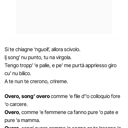
Si te chiagne ‘nguoll’, allora scivolo.
Ij song’ nu punto, tu na virgola.
Tengo tropp’ ‘e palle, e pe’ me purtà appriesso giro
cu’ nu bilico.
A te nun te crerono, crireme.
Overo, song' overo
comme ‘e file d’‘o colloquio fore
‘o carcere.
Overo
, comme ‘e femmene ca fanno pure ‘o pate e
pure ‘a mamma.