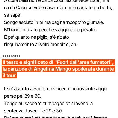
A cosa bella nun è ca da casa mia se vede Capri, ma
ca da Capri se vede casa mia, e m’è costato nu botto,
se sape.
Songo asciuto ‘n prima pagina ‘ncopp’ ‘o giurnale.
M’hann’ criticato pecché viaggio cu ‘o privato.
E pe’ quanto ne piglio, s'è aizato
l’inquinamento a livello mondiale, ah.
LEGGI ANCHE
Il testo e significato di "Fuori dall'area fumatori",
la canzone di Angelina Mango spoilerata durante
il tour
Ij so’ asciuto a Sanremo vincenn’ nonostante aggio
perso pe’ 29 e 30.
Tengo nu sacco ‘e cumpagne ca si aveno ‘a
sentenza, l'aveno ‘e 29 e 30.