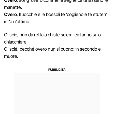
Overo
, song' overo comme ‘e segne ca te lassano ‘e
manette.
Overo
, ll’uocchie e ‘e bossoli te ‘coglieno e te stuten’
int'a n'attimo.
O’ scié, nun dà retta a chiste sciem’ ca fanno sulo
chiacchiere.
O’ scié, pecché overo nun si buono: ‘n secondo e
muore.