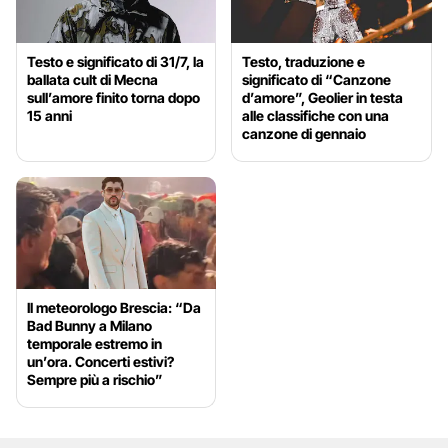
Testo e significato di 31/7, la
Testo, traduzione e
ballata cult di Mecna
significato di “Canzone
sull’amore finito torna dopo
d’amore”, Geolier in testa
15 anni
alle classifiche con una
canzone di gennaio
Il meteorologo Brescia: “Da
Bad Bunny a Milano
temporale estremo in
un’ora. Concerti estivi?
Sempre più a rischio”