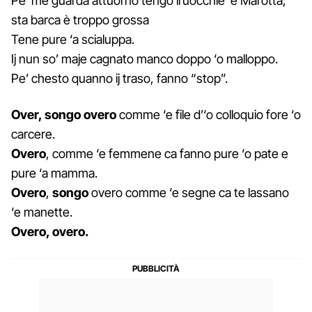
Pe’ me guardà attuorno tengo ll’uocchie ‘e Marotta,
sta barca è troppo grossa
Tene pure ‘a scialuppa.
Ij nun so’ maje cagnato manco doppo ‘o malloppo.
Pe’ chesto quanno ij traso, fanno “stop”.
Over, songo overo
comme ‘e file d’‘o colloquio fore ‘o
carcere.
Overo
, comme ‘e femmene ca fanno pure ‘o pate e
pure ‘a mamma.
Overo
,
songo
overo comme ‘e segne ca te lassano
‘e manette.
Overo, overo.