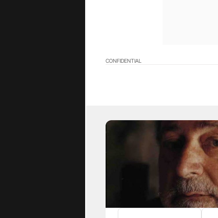
Per questo, il 26 marzo 2004,
quattro colpi di pistola sull’us
ha continuato a chiedere gius
e cercando la verità su un omic
CONFIDENTIAL
Il festival "Imbavagliati
A precedere l’incontro dedicato
giornalista e corrispondente Ma
a partire dalla riaccensione de
intervento ha mostrato un repo
svolgevano il proprio lavoro, p
ordita dal governo israeliano 
realmente in Medio Oriente”.
A seguire, la proiezione del c
Giuliana Boni, dedicato alla vi