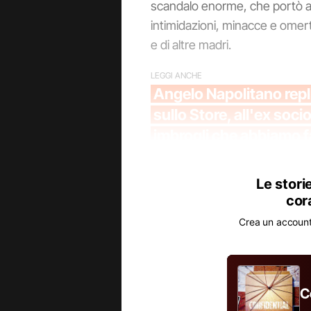
scandalo enorme, che portò al
intimidazioni, minacce e omert
e di altre madri.
LEGGI ANCHE
Angelo Napolitano repli
sullo Store, all'ex soci
imbrogli che abbiamo f
Le stori
cor
Crea un account 
C