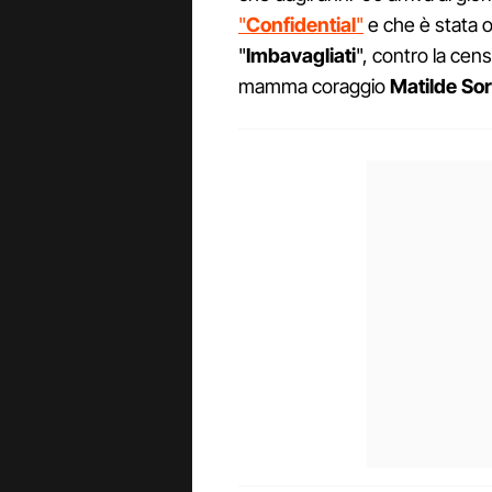
"
Confidential
"
e che è stata os
"
Imbavagliati
", contro la cen
mamma coraggio
Matilde Sor