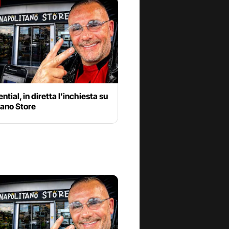
ntial, in diretta l’inchiesta su
tano Store