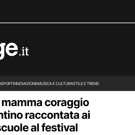
O
SPORT
INNOVAZIONE
MUSICA E CULTURA
STILE E TREND
la mamma coraggio
ntino raccontata ai
cuole al festival