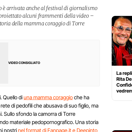
o è arrivata anche al festival di giornalismo
 proiettato alcuni frammenti della video –
 storia della mamma coraggio di Torre
VIDEO CONSIGLIATO
La repl
Rita De
Confide
vedrem
i. Quello di
una mamma coraggio
che ha
 rete di pedofili che abusava di suo figlio, ma
i. Sullo sfondo la camorra di Torre
dendo materiale pedopornografico. Una storia
ni nostri
nel format di Fanpage.it e Deepinto