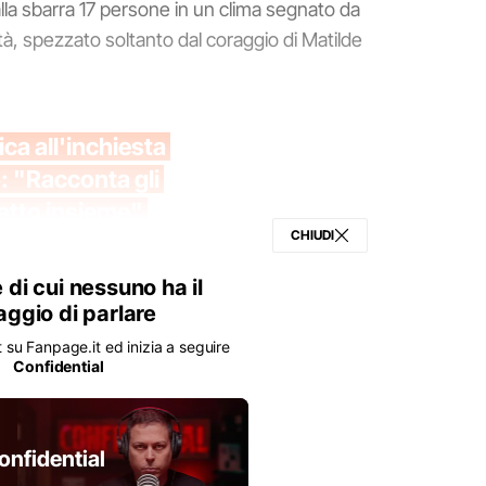
la sbarra 17 persone in un clima segnato da
à, spezzato soltanto dal coraggio di Matilde
ca all'inchiesta
o: "Racconta gli
atto insieme"
CHIUDI
e di cui nessuno ha il
aggio di parlare
su Fanpage.it ed inizia a seguire
Confidential
onfidential