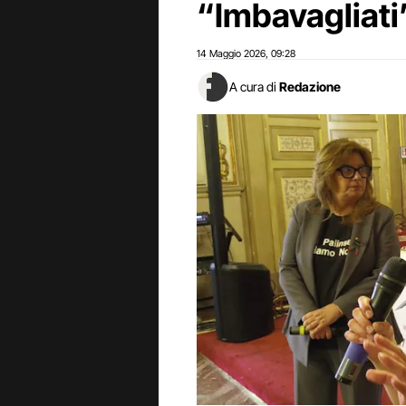
“Imbavagliati
14 Maggio 2026
09:28
,
A cura di
Redazione