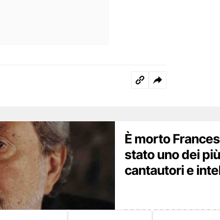
 Matilde venne zittita per sempre con
cio di casa. Da allora, l’avvocata Elena Coccia
tizia, mantenendo viva la memoria di Matilde
idio brutale.
"
 a Matilde è stato l’intervento del
rco Cesario sul “giornalisticidio” in Libano,
l fronte con Israele nel 2023. Nel suo
È morto Frances
rt sui giornalisti di guerra uccisi mentre
arlando di “una vera e propria strategia
stato uno dei pi
per evitare che si sappia ciò che accade
cantautori e intel
ortometraggio “Dolly Make Up” della regista
olenza di genere, alla violenza domestica e