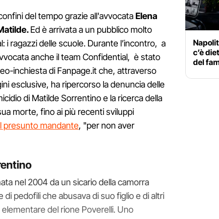
 confini del tempo grazie all'avvocata
Elena
 Matilde.
Ed è arrivata a un pubblico molto
Napolit
l: i ragazzi delle scuole. Durante l’incontro, a
c’è die
avvocata anche il team Confidential, è stato
del fam
deo-inchiesta di Fanpage.it che, attraverso
ini esclusive, ha ripercorso la denuncia delle
cidio di Matilde Sorrentino e la ricerca della
sua morte, fino ai più recenti sviluppi
el presunto mandante
, "per non aver
rentino
ata nel 2004 da un sicario della camorra
i pedofili che abusava di suo figlio e di altri
a elementare del rione Poverelli. Uno