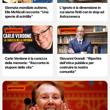
Giornata mondiale autismo,
L’ignoto è la dimensione in
Elle McNicoll racconta “Una
cui siamo finiti con lo stop ad
specie di scintilla”
Astrazeneca
OPINIONE
OPINIONE
Carlo Verdone è la carezza
Giovanni Grandi: “Ripartire
della memoria: “Racconto lo
dall’etica pubblica per
stupore della vita”
costruire la nostra
comunità”
OPINIONE