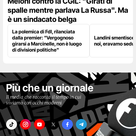
Meloni contro la CGIL: "Girati di
spalle mentre parlava La Russa". Ma
è un sindacato belga
La polemica di FdI, rilanciata
dalla premier: "Vergognoso
Landini smentisce
girarsi a Marcinelle, non è luogo
noi, eravamo sedut
di divisioni politiche"
Più che un giornale
Il media che racconta il tempo in cui
viviamo con occhi moderni