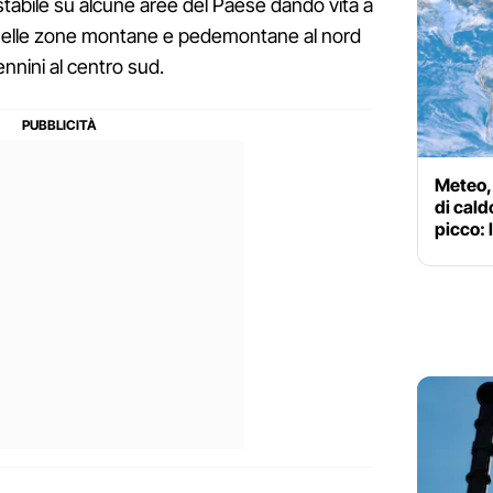
tabile su alcune aree del Paese dando vita a
e nelle zone montane e pedemontane al nord
nnini al centro sud.
Meteo, 
di cald
picco: 