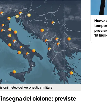
Nuova o
tempera
previsi
19 lugli
sioni meteo dell'Aeronautica militare
’insegna del ciclone: previste