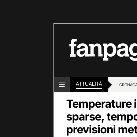
ATTUALITÀ
CRONACA
Temperature 
LOTTO E
sparse, tempo 
previsioni me