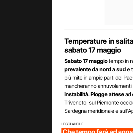
Temperature in salita 
sabato 17 maggio
Sabato 17 maggio
tempo in ne
prevalente da nord a sud
e t
più mite in ampie parti del P
mancheranno annuvolamenti e 
instabilità. Piogge attese
ad 
Triveneto, sul Piemonte occide
Sardegna meridionale e sull'A
LEGGI ANCHE
Che tempo farà ad agos