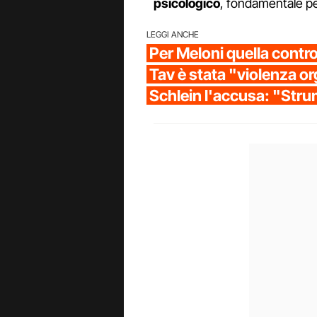
psicologico
, fondamentale per
LEGGI ANCHE
Per Meloni quella contro 
Tav è stata "violenza o
Schlein l'accusa: "Str