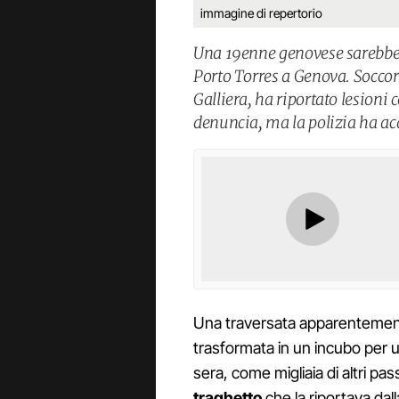
immagine di repertorio
Una 19enne genovese sarebbe s
Porto Torres a Genova. Soccors
Galliera, ha riportato lesioni
denuncia, ma la polizia ha acq
Una traversata apparentemen
trasformata in un incubo per 
sera, come migliaia di altri pa
traghetto
che la riportava dal