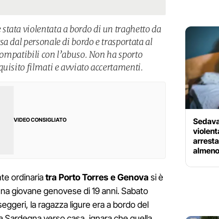
tata violentata a bordo di un traghetto da
a dal personale di bordo e trasportata al
 compatibili con l’abuso. Non ha sporto
uisito filmati e avviato accertamenti.
Sedava 
VIDEO CONSIGLIATO
violent
arrest
almeno 
te ordinaria
tra Porto Torres e Genova
si è
una giovane genovese di 19 anni. Sabato
sseggeri, la ragazza ligure era a bordo del
la Sardegna verso casa, ignara che quella