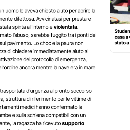
n uomo le aveva chiesto aiuto per aprire la
ente difettosa. Avvicinatasi per prestare
tata spinta all’interno e
violentata
.
Student
ato l’abuso, sarebbe fuggito tra i ponti del
casa a 
stato a
 sul pavimento. Lo choc e la paura non
zza di chiedere immediatamente aiuto al
’attivazione del protocollo di emergenza,
dell’ordine ancora mentre la nave era in mare
a trasportata d’urgenza al pronto soccorso
, struttura di riferimento per le vittime di
certamenti medici hanno confermato la
ambe e sulla schiena compatibili con un
nte, la ragazza ha ricevuto
supporto