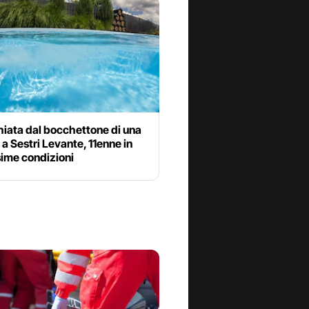
hiata dal bocchettone di una
 a Sestri Levante, 11enne in
sime condizioni