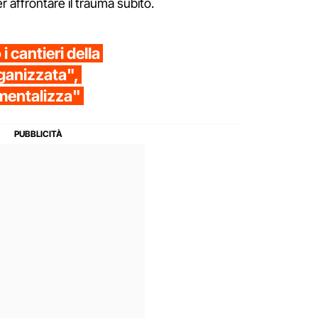
 affrontare il trauma subito.
i cantieri della
rganizzata",
umentalizza"