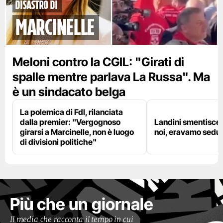
disastro di
marcinelle
Meloni contro la CGIL: "Girati di
spalle mentre parlava La Russa". Ma
è un sindacato belga
La polemica di FdI, rilanciata
dalla premier: "Vergognoso
Landini smentisce
girarsi a Marcinelle, non è luogo
noi, eravamo sedut
di divisioni politiche"
Più che un giornale
Il media che racconta il tempo in cui