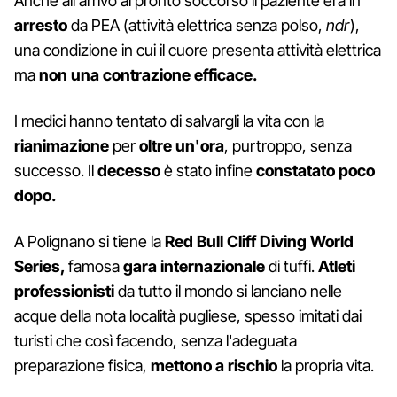
Anche all'arrivo al pronto soccorso il paziente era in
arresto
da PEA (attività elettrica senza polso,
ndr
),
una condizione in cui il cuore presenta attività elettrica
ma
non una contrazione efficace.
I medici hanno tentato di salvargli la vita con la
rianimazione
per
oltre un'ora
, purtroppo, senza
successo. Il
decesso
è stato infine
constatato
poco
dopo.
A Polignano si tiene la
Red Bull Cliff Diving World
Series,
famosa
gara internazionale
di tuffi.
Atleti
professionisti
da tutto il mondo si lanciano nelle
acque della nota località pugliese, spesso imitati dai
turisti che così facendo, senza l'adeguata
preparazione fisica,
mettono a rischio
la propria vita.