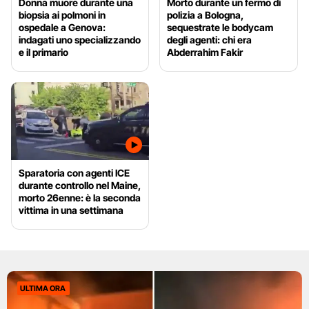
Donna muore durante una
Morto durante un fermo di
biopsia ai polmoni in
polizia a Bologna,
ospedale a Genova:
sequestrate le bodycam
indagati uno specializzando
degli agenti: chi era
e il primario
Abderrahim Fakir
Sparatoria con agenti ICE
durante controllo nel Maine,
morto 26enne: è la seconda
vittima in una settimana
ULTIMA ORA