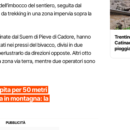
dell’imbocco del sentiero, seguita dal
da trekking in una zona impervia sopra la
dinate dal Suem di Pieve di Cadore, hanno
Trentin
Catinac
ati nei pressi del bivacco, divisi in due
pioggia
rlustrarlo da direzioni opposte. Altri otto
a zona via terra, mentre due operatori sono
pita per 50 metri
a in montagna: la