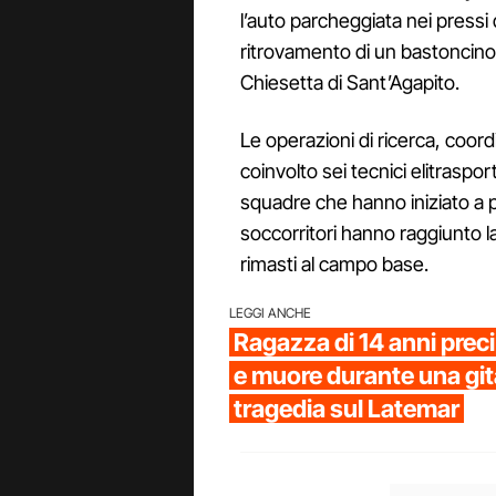
l’auto parcheggiata nei pressi 
ritrovamento di un bastoncino 
Chiesetta di Sant’Agapito.
Le operazioni di ricerca, coor
coinvolto sei tecnici elitrasport
squadre che hanno iniziato a pe
soccorritori hanno raggiunto l
rimasti al campo base.
LEGGI ANCHE
Ragazza di 14 anni preci
e muore durante una git
tragedia sul Latemar