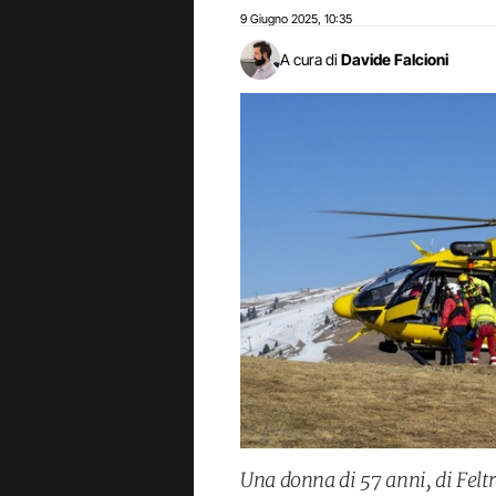
9 Giugno 2025
10:35
,
A cura di
Davide Falcioni
Una donna di 57 anni, di Felt