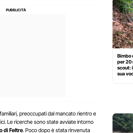
Bimbo d
per 20 
scout: 
sua vo
i familiari, preoccupati dal mancato rientro e
nici. Le ricerche sono state avviate intorno
 di Feltre
. Poco dopo è stata rinvenuta