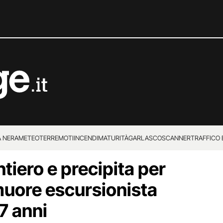
 NERA
METEO
TERREMOTI
INCENDI
MATURITÀ
GARLASCO
SCANNER
TRAFFICO E
ntiero e precipita per
 SUPERENALOTTO
muore escursionista
7 anni