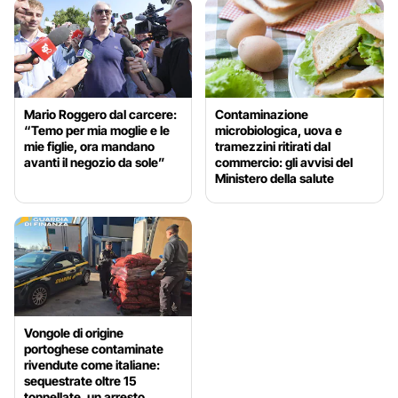
Mario Roggero dal carcere:
Contaminazione
“Temo per mia moglie e le
microbiologica, uova e
mie figlie, ora mandano
tramezzini ritirati dal
avanti il negozio da sole”
commercio: gli avvisi del
Ministero della salute
Vongole di origine
portoghese contaminate
rivendute come italiane:
sequestrate oltre 15
tonnellate, un arresto