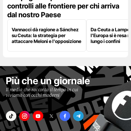
controlli alle frontiere per chi arriva
dal nostro Paese
Vannacci dà ragione a Sánchez
Da Ceuta a Lamped
su Ceuta: la strategia per
l'Europa si è resa r
attaccare Meloni e l'opposizione
lungo i confini
Più che un giornale
Il media che racconta il tempo in cui
viviamo con occhi moderni