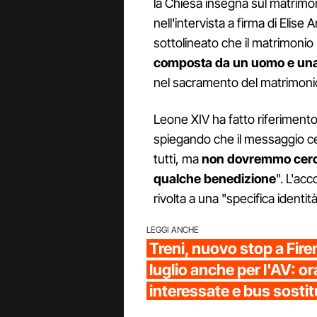
la Chiesa insegna sul matrimon
nell'intervista a firma di Elise
sottolineato che il matrimonio
composta da un uomo e un
nel sacramento del matrimoni
Leone XIV ha fatto riferiment
spiegando che il messaggio c
tutti, ma
non dovremmo cerca
qualche benedizione
". L'ac
rivolta a una "specifica identità
LEGGI ANCHE
Treni, nuovo stop a Fire
luglio anche per l'AV: ora
interessate e bus sostit