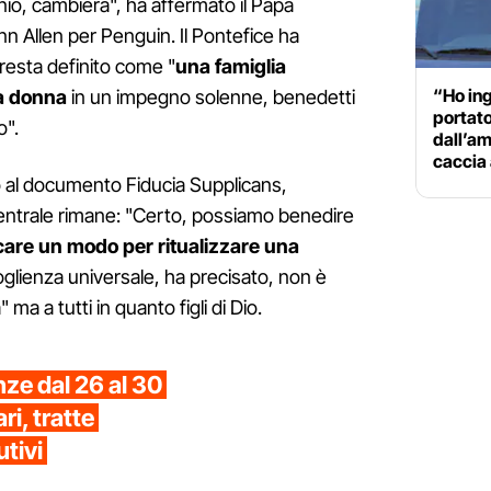
io, cambierà", ha affermato il Papa
 Ann Allen per Penguin. Il Pontefice ha
 resta definito come "
una famiglia
“Ho ing
a donna
in un impegno solenne, benedetti
portat
o".
dall’a
caccia
o al documento Fiducia Supplicans,
entrale rimane: "Certo, possiamo benedire
re un modo per ritualizzare una
coglienza universale, ha precisato, non è
" ma a tutti in quanto figli di Dio.
nze dal 26 al 30
ri, tratte
utivi