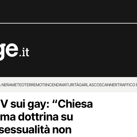
 NERA
METEO
TERREMOTI
INCENDI
MATURITÀ
GARLASCO
SCANNER
TRAFFICO E
V sui gay: “Chiesa
 SUPERENALOTTO
, ma dottrina su
sessualità non