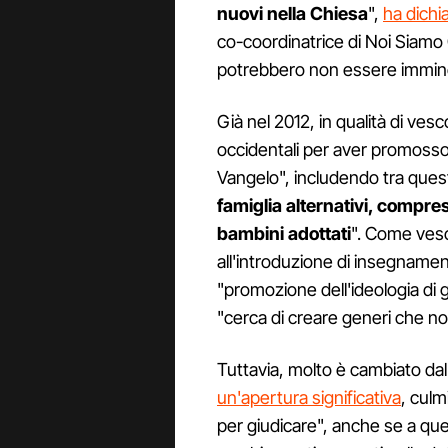
nuovi nella Chiesa
",
ha dichi
co-coordinatrice di Noi Siamo 
potrebbero non essere immine
Già nel 2012, in qualità di ves
occidentali per aver promosso 
Vangelo", includendo tra quest
famiglia alternativi, compres
bambini adottati
". Come vesc
all'introduzione di insegnamen
"promozione dell'ideologia di
"cerca di creare generi che no
Tuttavia, molto è cambiato dal
un'apertura significativa
, culm
per giudicare", anche se a qu