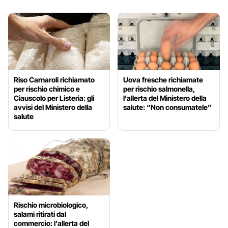
Riso Carnaroli richiamato
Uova fresche richiamate
per rischio chimico e
per rischio salmonella,
Ciauscolo per Listeria: gli
l’allerta del Ministero della
avvisi del Ministero della
salute: “Non consumatele”
salute
Rischio microbiologico,
salami ritirati dal
commercio: l’allerta del