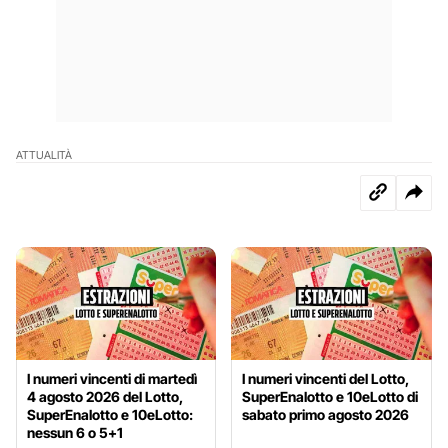
ATTUALITÀ
I numeri vincenti di martedì
I numeri vincenti del Lotto,
4 agosto 2026 del Lotto,
SuperEnalotto e 10eLotto di
SuperEnalotto e 10eLotto:
sabato primo agosto 2026
nessun 6 o 5+1