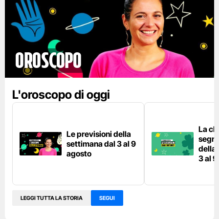
Oroscopo
L'oroscopo di oggi
La cla
Le previsioni della
segni 
settimana dal 3 al 9
della
agosto
3 al 
LEGGI TUTTA LA STORIA
SEGUI