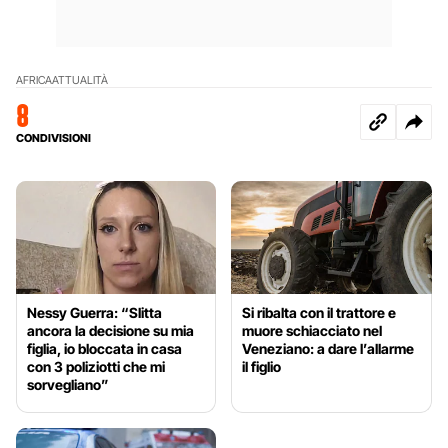
AFRICA
ATTUALITÀ
8
CONDIVISIONI
Nessy Guerra: “Slitta
Si ribalta con il trattore e
ancora la decisione su mia
muore schiacciato nel
figlia, io bloccata in casa
Veneziano: a dare l’allarme
con 3 poliziotti che mi
il figlio
sorvegliano”