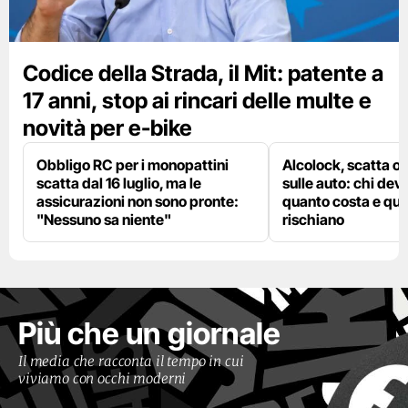
Codice della Strada, il Mit: patente a
17 anni, stop ai rincari delle multe e
novità per e-bike
Obbligo RC per i monopattini
Alcolock, scatta og
scatta dal 16 luglio, ma le
sulle auto: chi deve
assicurazioni non sono pronte:
quanto costa e qual
"Nessuno sa niente"
rischiano
Più che un giornale
Il media che racconta il tempo in cui
viviamo con occhi moderni