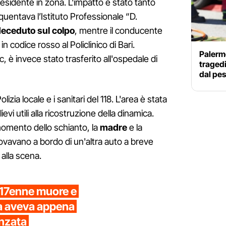
sidente in zona. L'impatto è stato tanto
quentava l’Istituto Professionale “D.
eceduto sul colpo
, mentre il conducente
n codice rosso al Policlinico di Bari.
Palermo
c, è invece stato trasferito all'ospedale di
traged
dal pes
izia locale e i sanitari del 118. L'area è stata
evi utili alla ricostruzione della dinamica.
mento dello schianto, la
madre
e la
trovavano a bordo di un'altra auto a breve
 alla scena.
 17enne muore e
ima aveva appena
anzata