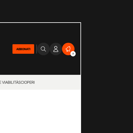
ABBONATI
2
 VIABILITÀ
SCIOPERI