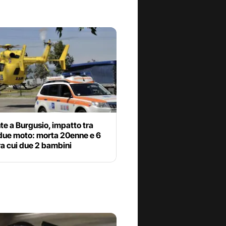
te a Burgusio, impatto tra
 due moto: morta 20enne e 6
 tra cui due 2 bambini