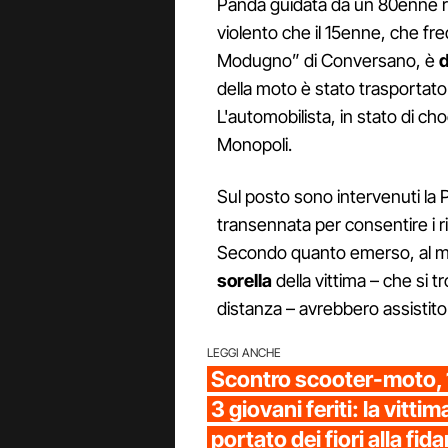
Panda guidata da un 80enne re
violento che il 15enne, che fre
Modugno” di Conversano, è
d
della moto è stato trasportato i
L'automobilista, in stato di cho
Monopoli.
Sul posto sono intervenuti la Pol
transennata per consentire i rili
Secondo quanto emerso, al mo
sorella
della vittima – che si 
distanza – avrebbero assistito
LEGGI ANCHE
Scontro scooter-moto,
3 giovani feriti: la vitt
portato dei fiori alla fid