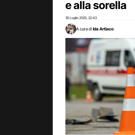
e alla sorella
30 Luglio 2025
22:43
,
A cura di
Ida Artiaco