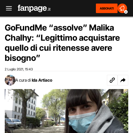
ABBONATI
2
GoFundMe “assolve” Malika
Chalhy: “Legittimo acquistare
quello di cui ritenesse avere
bisogno”
2 Luglio 2021
15:43
,
A cura di
Ida Artiaco