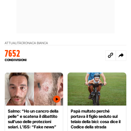
ATTUALITÀ
CRONACA BIANCA
7652
CONDIVISIONI
Salmo: “Ho un cancro della
Papà multato perché
pelle” e scatena il dibattito
portava il figlio seduto sul
sull’uso delle protezioni
telaio della bici: cosa dice il
solari. L’ISS: “Fake news”
Codice della strada