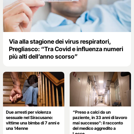
Via alla stagione dei virus respiratori,
Pregliasco: “Tra Covid e influenza numeri
più alti dell’anno scorso”
Due arresti per violenza
“Preso a calci da un
sessuale nel Siracusano:
paziente, in 33 anni di lavoro
vittime una bimba di 7 anni e
mai successo”: il racconto
una 14enne
del medico aggredito a
Lecce