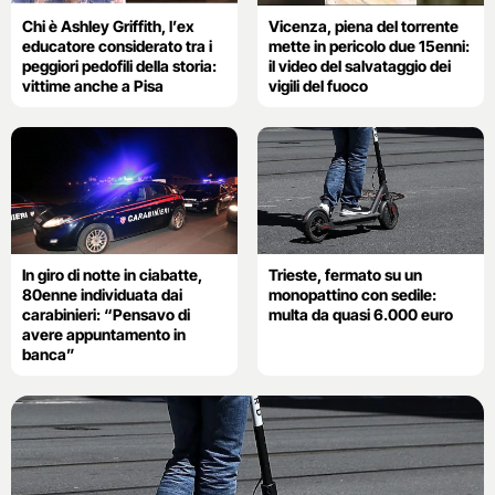
Chi è Ashley Griffith, l’ex
Vicenza, piena del torrente
educatore considerato tra i
mette in pericolo due 15enni:
peggiori pedofili della storia:
il video del salvataggio dei
vittime anche a Pisa
vigili del fuoco
In giro di notte in ciabatte,
Trieste, fermato su un
80enne individuata dai
monopattino con sedile:
carabinieri: “Pensavo di
multa da quasi 6.000 euro
avere appuntamento in
banca”