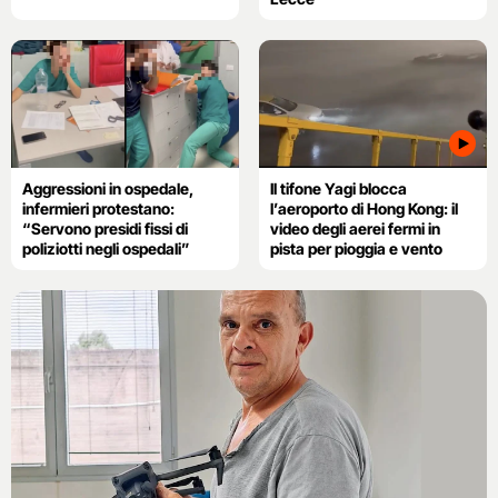
Aggressioni in ospedale,
Il tifone Yagi blocca
infermieri protestano:
l’aeroporto di Hong Kong: il
“Servono presidi fissi di
video degli aerei fermi in
poliziotti negli ospedali”
pista per pioggia e vento