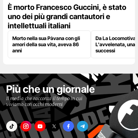
È morto Francesco Guccini, è stato
uno dei più grandi cantautori e
intellettuali italiani
Morto nella sua Pàvana con gli
Da La Locomotiva 
amori della sua vita, aveva 86
L'avvelenata, una v
anni
successi
Più che un giornale
Il media che racconta il tempo in cui
viviamo con occhi moderni