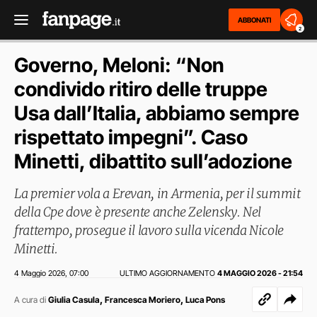
ABBONATI
2
Governo, Meloni: “Non
condivido ritiro delle truppe
Usa dall’Italia, abbiamo sempre
rispettato impegni”. Caso
Minetti, dibattito sull’adozione
La premier vola a Erevan, in Armenia, per il summit
della Cpe dove è presente anche Zelensky. Nel
frattempo, prosegue il lavoro sulla vicenda Nicole
Minetti.
4 Maggio 2026
07:00
ULTIMO AGGIORNAMENTO
4 MAGGIO 2026 - 21:54
,
,
,
A cura di
Giulia Casula
Francesca Moriero
Luca Pons