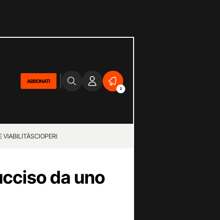
ABBONATI
2
 VIABILITÀ
SCIOPERI
ucciso da uno