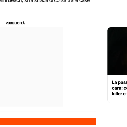
ami Beach, si fa strada di corsa tra le case
La pass
cara: co
killer e