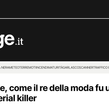
 NERA
METEO
TERREMOTI
INCENDI
MATURITÀ
GARLASCO
SCANNER
TRAFFICO E
 SUPERENALOTTO
e, come il re della moda fu 
ial killer