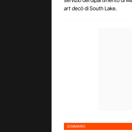
servizio del dipartimento di Mi
art decò
di South Lake.
SOMMARIO