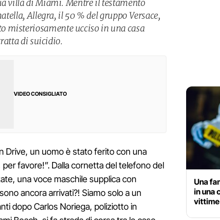
ua villa di Miami. Mentre il testamento
natella, Allegra, il 50 % del gruppo Versace,
o misteriosamente ucciso in una casa
tratta di suicidio.
VIDEO CONSIGLIATO
n Drive, un uomo è stato ferito con una
, per favore!”. Dalla cornetta del telefono del
estate, una voce maschile supplica con
Una fam
in una 
sono ancora arrivati?! Siamo solo a un
vittime
anti dopo Carlos Noriega, poliziotto in