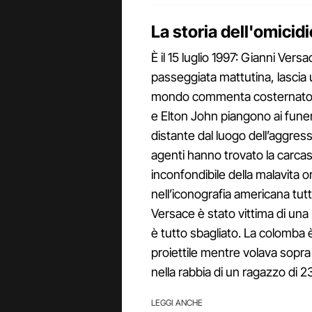
La storia dell'omicid
È il 15 luglio 1997: Gianni Ver
passeggiata mattutina, lascia un 
mondo commenta costernato l’in
e Elton John piangono ai funera
distante dal luogo dell’aggressi
agenti hanno trovato la carca
inconfondibile della malavita o
nell’iconografia americana tut
Versace è stato vittima di un
è tutto sbagliato. La colomba 
proiettile mentre volava sopra l
nella rabbia di un ragazzo di 2
LEGGI ANCHE