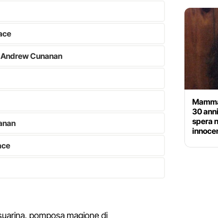
sace
e Andrew Cunanan
Mamma e
30 anni
spera n
anan
innoce
ace
asuarina, pomposa magione di