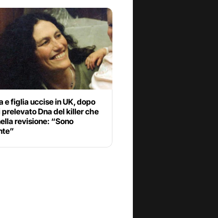
 figlia uccise in UK, dopo
 prelevato Dna del killer che
ella revisione: “Sono
nte”