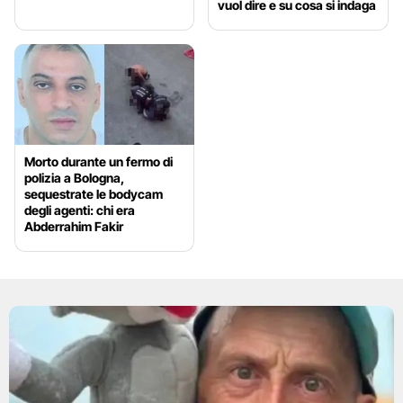
vuol dire e su cosa si indaga
Morto durante un fermo di
polizia a Bologna,
sequestrate le bodycam
degli agenti: chi era
Abderrahim Fakir