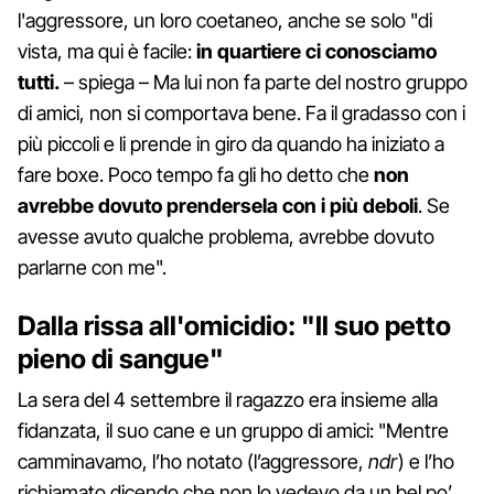
l'aggressore, un loro coetaneo, anche se solo "di
vista, ma qui è facile:
in quartiere ci conosciamo
tutti.
– spiega – Ma lui non fa parte del nostro gruppo
di amici, non si comportava bene. Fa il gradasso con i
più piccoli e li prende in giro da quando ha iniziato a
fare boxe. Poco tempo fa gli ho detto che
non
avrebbe dovuto prendersela con i più deboli
. Se
avesse avuto qualche problema, avrebbe dovuto
parlarne con me".
Dalla rissa all'omicidio: "Il suo petto
pieno di sangue"
La sera del 4 settembre il ragazzo era insieme alla
fidanzata, il suo cane e un gruppo di amici: "Mentre
camminavamo, l’ho notato (l’aggressore,
ndr
) e l’ho
richiamato dicendo che non lo vedevo da un bel po’,