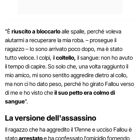
"È
riuscito a bloccarlo
alle spalle, perché voleva
aiutarmi a recuperare la mia roba. – prosegue il
ragazzo – Io sono arrivato poco dopo, ma è stato
tutto veloce. I colpi, il
coltello,
il sangue: non ho avuto
il tempo di capire. So solo che, una volta raggiunto il
mio amico, mi sono sentito aggredire dietro al collo,
ma non ci ho dato peso, perché ho girato Fallou verso
di me e ho visto che
il suo petto era colmo di
sangue
".
La versione dell'assassino
Il ragazzo che ha aggredito il 17enne e ucciso Fallou è
stato
arrestato
e ha confessato l'omicidio fornendo