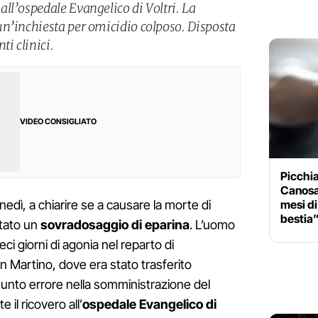
ll’ospedale Evangelico di Voltri. La
n’inchiesta per omicidio colposo. Disposta
ti clinici.
VIDEO CONSIGLIATO
Picchia
Canosa
mesi di
unedì, a chiarire se a causare la morte di
bestia
stato un
sovradosaggio di eparina
. L’uomo
ci giorni di agonia nel reparto di
an Martino, dove era stato trasferito
sunto errore nella somministrazione del
il ricovero all’
ospedale Evangelico di