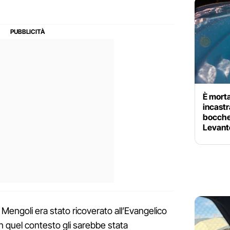
È morta
incastr
bocchet
Levant
Mengoli era stato ricoverato all’Evangelico
n quel contesto gli sarebbe stata