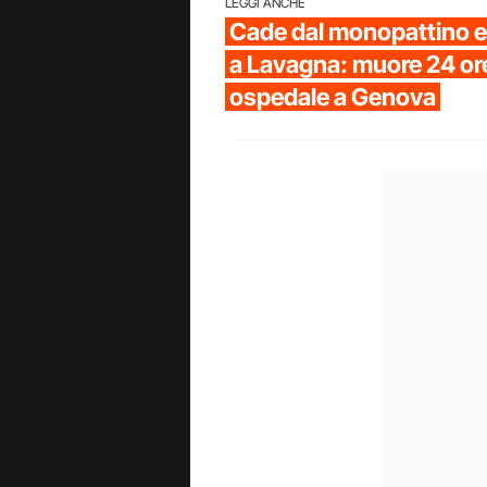
LEGGI ANCHE
Cade dal monopattino e 
a Lavagna: muore 24 or
ospedale a Genova