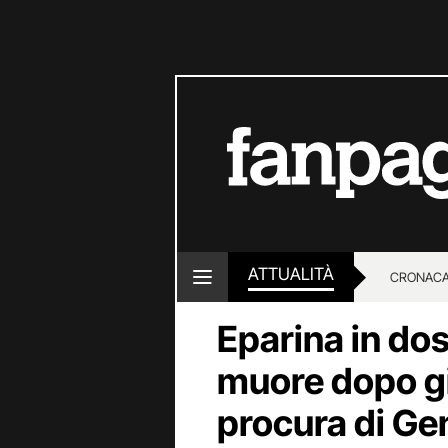
ATTUALITÀ
CRONACA
Eparina in do
LOTTO E
muore dopo gi
procura di Ge