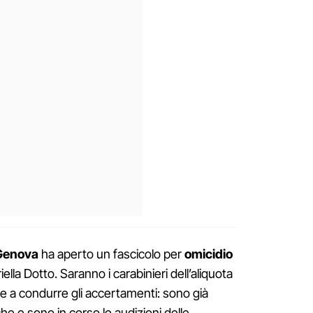
 Genova
ha aperto un fascicolo per
omicidio
ella Dotto. Saranno i carabinieri dell’aliquota
nale a condurre gli accertamenti: sono già
iche e sono in corso le audizioni delle