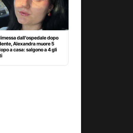
dimessa dall’ospedale dopo
idente, Alexandra muore 5
dopo a casa: salgono a 4 gli
ti