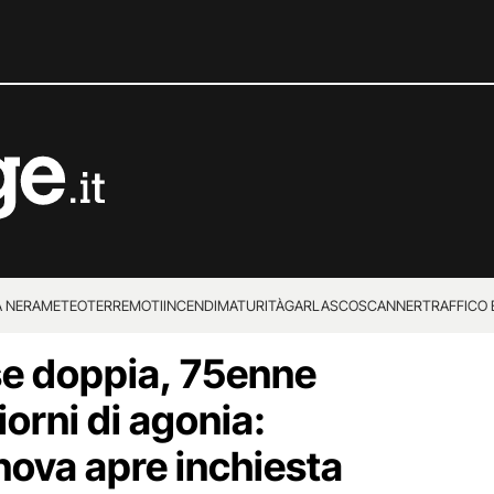
 NERA
METEO
TERREMOTI
INCENDI
MATURITÀ
GARLASCO
SCANNER
TRAFFICO E
se doppia, 75enne
 SUPERENALOTTO
orni di agonia:
nova apre inchiesta