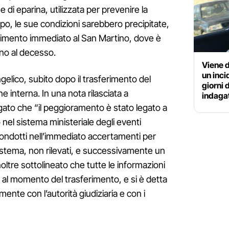
di eparina, utilizzata per prevenire la
o, le sue condizioni sarebbero precipitate,
rimento immediato al San Martino, dove è
fino al decesso.
Viene 
un inc
ngelico, subito dopo il trasferimento del
giorni 
e interna. In una nota rilasciata a
indaga
ato che “il peggioramento è stato legato a
 nel sistema ministeriale degli eventi
condotti nell’immediato accertamenti per
sistema, non rilevati, e successivamente un
inoltre sottolineato che tutte le informazioni
 al momento del trasferimento, e si è detta
mente con l’autorità giudiziaria e con i