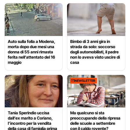
Auto sulla folla a Modena,
Bimbo di 3 anni gira in
morta dopo due mesi una
strada da solo: soccorso
donna di 55 anni rimasta
dagli automobilisti, il padre
ferita nell’attentato del 16
non lo aveva visto uscire di
maggio
casa
NEWSLETTER
Tania Sperindio uccisa
Ma qualcuno si sta
dall’ex marito a Coriano,
preoccupando della ripresa
l’incontro per la vendita
delle scuole a settembre
della casa di famiglia prima
con il caldo rovente?