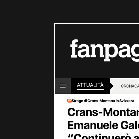
ATTUALITÀ
CRONACA
Strage di Crans-Montana in Svizzera
LOTTO E
Crans-Montana,
Emanuele Galep
“Continuerò a