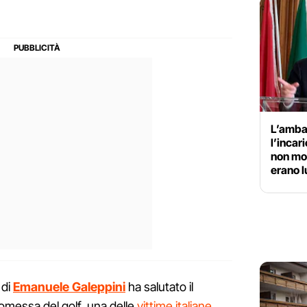
L’amba
l’incar
non mol
erano 
di
Emanuele Galeppini
ha salutato il
messa del golf, una delle
vittime italiane