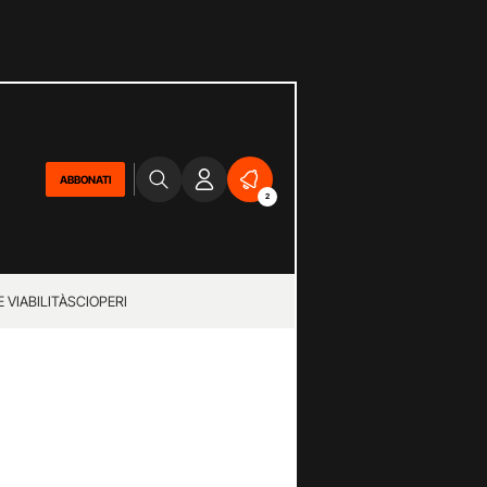
ABBONATI
2
 VIABILITÀ
SCIOPERI