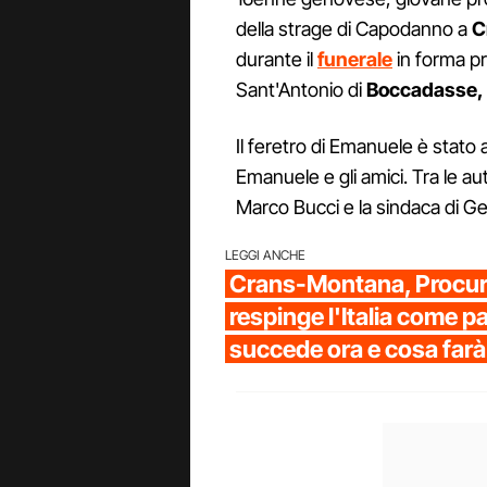
della strage di Capodanno a
C
durante il
funerale
in forma pr
Sant'Antonio di
Boccadasse,
Il feretro di Emanuele è stato a
Emanuele e gli amici. Tra le aut
Marco Bucci e la sindaca di Gen
LEGGI ANCHE
Crans-Montana, Procura
respinge l'Italia come pa
succede ora e cosa farà