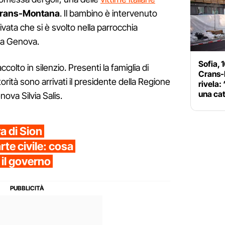
rans-Montana
. Il bambino è intervenuto
ivata che si è svolto nella parrocchia
a Genova.
Sofia, 
ccolto in silenzio. Presenti la famiglia di
Crans-M
orità sono arrivati il presidente della Regione
rivela:
una ca
ova Silvia Salis.
 di Sion
rte civile: cosa
 il governo