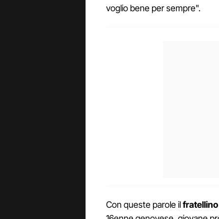
voglio bene per sempre".
Con queste parole il
fratellino
16enne genovese, giovane pro