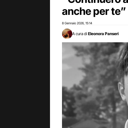
anche per te”
8 Gennaio 2026
15:14
,
A cura di
Eleonora Panseri