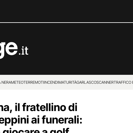
 NERA
METEO
TERREMOTI
INCENDI
MATURITÀ
GARLASCO
SCANNER
TRAFFICO E
 SUPERENALOTTO
 il fratellino di
pini ai funerali:
 giocare a golf