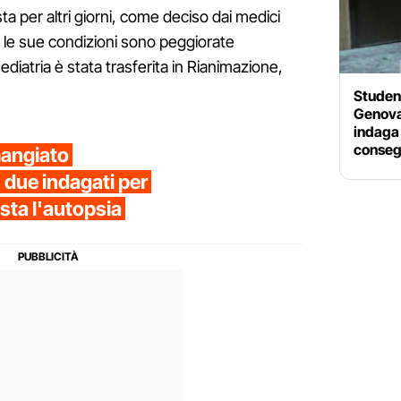
a per altri giorni, come deciso dai medici
a le sue condizioni sono peggiorate
diatria è stata trasferita in Rianimazione,
Studen
Genova,
indaga
consegu
mangiato
 due indagati per
sta l'autopsia