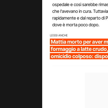
ospedale e così sarebbe rimast
che l'avevano in cura. Tuttavi
rapidamente e dal reparto di Pe
dove è morta poco dopo.
LEGGI ANCHE
Mattia morto per aver 
formaggio a latte crudo,
omicidio colposo: dispo