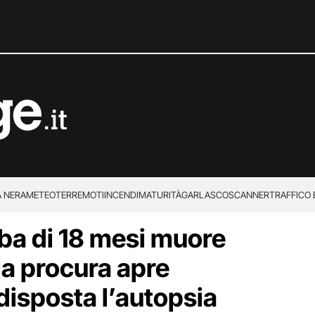
 NERA
METEO
TERREMOTI
INCENDI
MATURITÀ
GARLASCO
SCANNER
TRAFFICO E
ba di 18 mesi muore
 SUPERENALOTTO
la procura apre
disposta l’autopsia