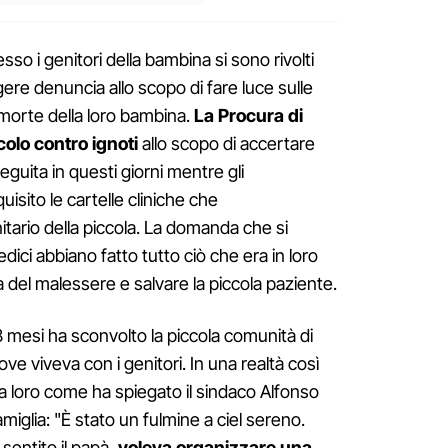
sso i genitori della bambina si sono rivolti
gere denuncia allo scopo di fare luce sulle
morte della loro bambina.
La Procura di
olo contro ignoti
allo scopo di accertare
eguita in questi giorni mentre gli
uisito le cartelle cliniche che
itario della piccola. La domanda che si
edici abbiano fatto tutto ciò che era in loro
a del malessere e salvare la piccola paziente.
18 mesi ha sconvolto la piccola comunità di
ve viveva con i genitori. In una realtà così
ra loro come ha spiegato il sindaco Alfonso
miglia: "È stato un fulmine a ciel sereno.
 sentito il papà,
voleva organizzare una