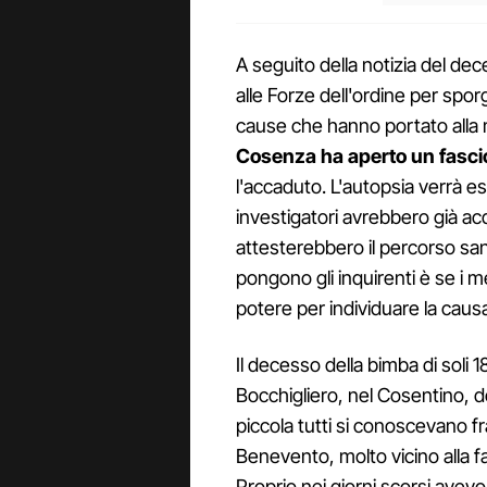
A seguito della notizia del dece
alle Forze dell'ordine per spor
cause che hanno portato alla 
Cosenza ha aperto un fascic
l'accaduto. L'autopsia verrà es
investigatori avrebbero già acq
attesterebbero il percorso san
pongono gli inquirenti è se i m
potere per individuare la caus
Il decesso della bimba di soli 
Bocchigliero, nel Cosentino, do
piccola tutti si conoscevano f
Benevento, molto vicino alla fa
Proprio nei giorni scorsi avevo