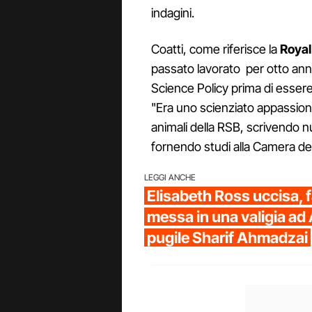
indagini.
Coatti, come riferisce la
Royal
passato lavorato per otto ann
Science Policy prima di esser
"Era uno scienziato appassionat
animali della RSB, scrivendo
fornendo studi alla Camera de
LEGGI ANCHE
Elisabeth Ross uccisa, f
messa in una valigia ad 
pugile Sharif Ahmadzai