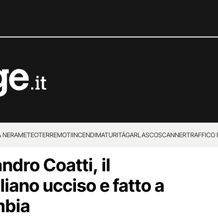
 NERA
METEO
TERREMOTI
INCENDI
MATURITÀ
GARLASCO
SCANNER
TRAFFICO E
ndro Coatti, il
 SUPERENALOTTO
liano ucciso e fatto a
mbia