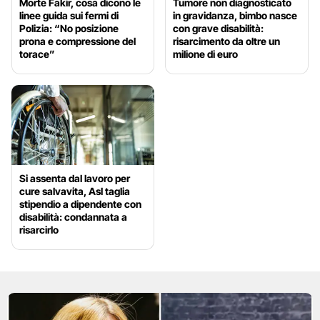
Morte Fakir, cosa dicono le
Tumore non diagnosticato
linee guida sui fermi di
in gravidanza, bimbo nasce
Polizia: “No posizione
con grave disabilità:
prona e compressione del
risarcimento da oltre un
torace”
milione di euro
Si assenta dal lavoro per
cure salvavita, Asl taglia
stipendio a dipendente con
disabilità: condannata a
risarcirlo