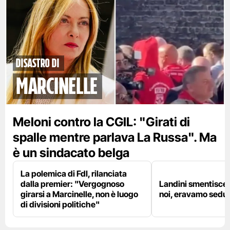
disastro di
marcinelle
Meloni contro la CGIL: "Girati di
spalle mentre parlava La Russa". Ma
è un sindacato belga
La polemica di FdI, rilanciata
dalla premier: "Vergognoso
Landini smentisce
girarsi a Marcinelle, non è luogo
noi, eravamo sedut
di divisioni politiche"