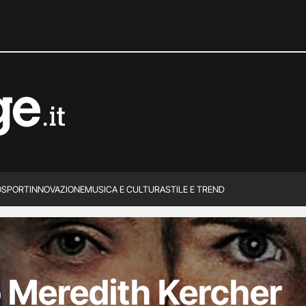
O
SPORT
INNOVAZIONE
MUSICA E CULTURA
STILE E TREND
o Meredith Kercher