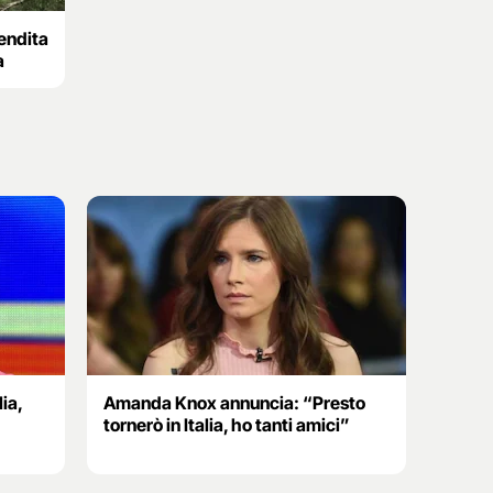
vendita
a
ia,
Amanda Knox annuncia: “Presto
tornerò in Italia, ho tanti amici”