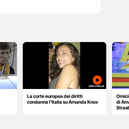
La corte europea dei diritti
Omicid
condanna l'Italia su Amanda Knox
di Am
Stras