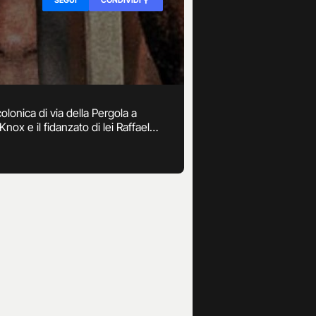
lonica di via della Pergola a
ox e il fidanzato di lei Raffaele
onoscente delle ragazze.