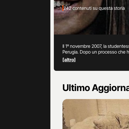
242 contenuti su questa storia
Il 1º novembre 2007, la studentes
Perugia. Dopo un processo che ha v
Sollecito, l'unico condannato per
[altro]
Ultimo Aggior