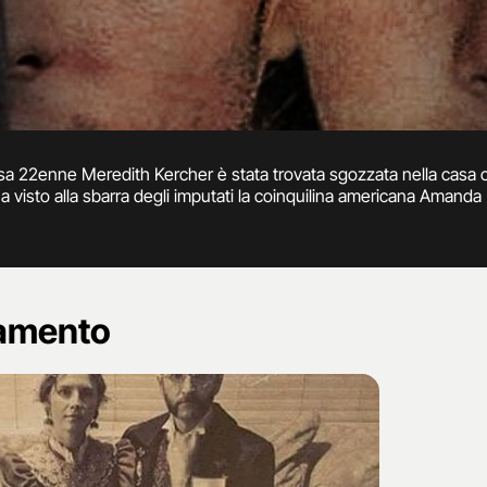
sa 22enne Meredith Kercher è stata trovata sgozzata nella casa co
isto alla sbarra degli imputati la coinquilina americana Amanda Kn
 omicidio in concorso con ignoti è stato l'ivoriano Rudy Guede, c
namento