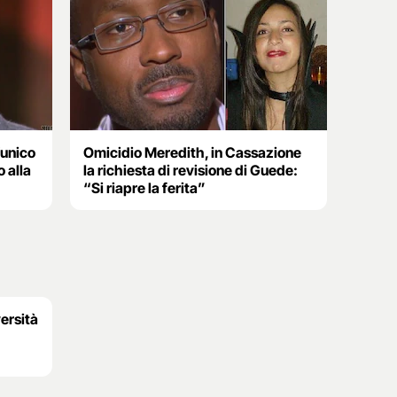
’unico
Omicidio Meredith, in Cassazione
 alla
la richiesta di revisione di Guede:
“Si riapre la ferita”
ersità