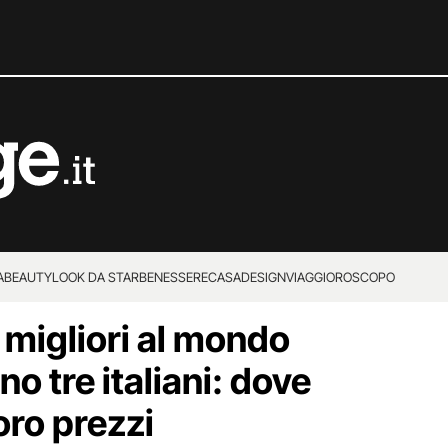
A
BEAUTY
LOOK DA STAR
BENESSERE
CASA
DESIGN
VIAGGI
OROSCOPO
i migliori al mondo
no tre italiani: dove
loro prezzi