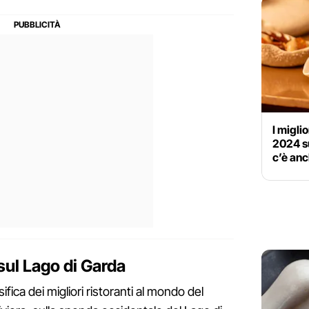
I migli
2024 su
c’è anc
 sul Lago di Garda
fica dei migliori ristoranti al mondo del