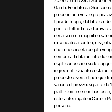
2024 c'è Lido 84 a Gardone Riv
Garda. Fondato da Giancarlo e
propone una vera e propria avv
tipici del luogo, dal latte cru
per i tortellini, fino ad arrivar
cena sia in un magnifico salo
circondati da canfori, ulivi, ol
che i cuochi della brigata veng
sempre affidata un'introduzione
ospiti conoscano sia le suggest
ingredienti. Quanto costa un'
proposte diverse tipologie di
variano di prezzo: si parte da 1
piatti. Come se non bastasse,
ristorante: i rigatoni Cacio e 
persona.