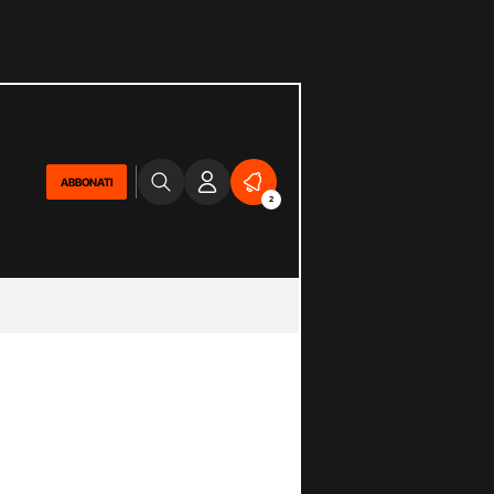
ABBONATI
2