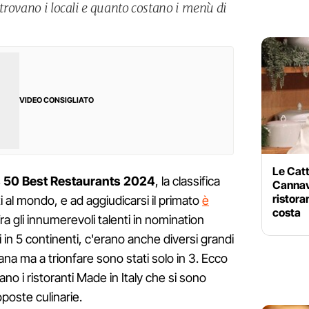
i trovano i locali e quanto costano i menù di
VIDEO CONSIGLIATO
Le Catt
 50 Best Restaurants 2024
, la classifica
Cannava
ristora
ti al mondo, e ad aggiudicarsi il primato
è
costa
Tra gli innumerevoli talenti in nomination
 in 5 continenti, c'erano anche diversi grandi
iana ma a trionfare sono stati solo in 3. Ecco
no i ristoranti Made in Italy che si sono
roposte culinarie.