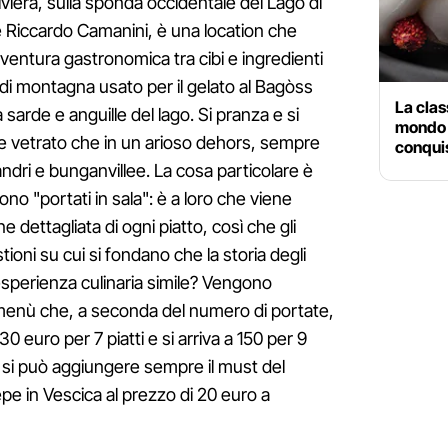
iera, sulla sponda occidentale del Lago di
 Riccardo Camanini, è una location che
entura gastronomica tra cibi e ingredienti
do di montagna usato per il gelato al Bagòss
La class
e a sarde e anguille del lago. Si pranza e si
mondo 
ne vetrato che in un arioso dehors, sempre
conquis
eandri e bunganvillee. La cosa particolare è
ono "portati in sala": è a loro che viene
 dettagliata di ogni piatto, così che gli
ioni su cui si fondano che la storia degli
esperienza culinaria simile? Vengono
 menù che, a seconda del numero di portate,
30 euro per 7 piatti e si arriva a 150 per 9
 si può aggiungere sempre il must del
Pepe in Vescica al prezzo di 20 euro a