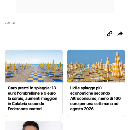
VIAGGI
Caro prezzi in spiaggia: 13
Lidi e spiagge più
euro l’ombrellone e 9 euro
economiche secondo
la sdraio, aumenti maggiori
Altroconsumo, meno di 160
in Calabria secondo
euro per una settimana ad
Federconsumatori
agosto 2026