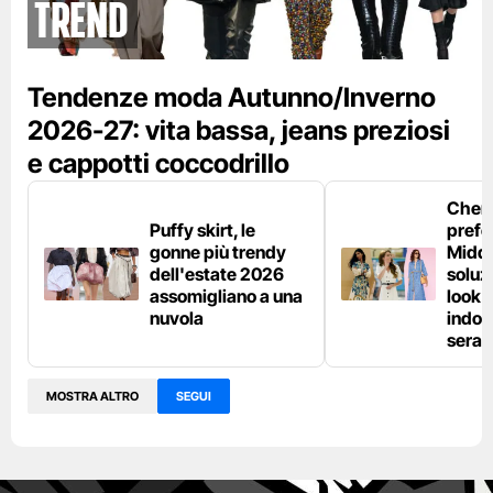
Trend
Tendenze moda Autunno/Inverno
2026-27: vita bassa, jeans preziosi
e cappotti coccodrillo
Chemi
Puffy skirt, le
prefe
gonne più trendy
Middl
dell'estate 2026
soluzi
assomigliano a una
look e
nuvola
indos
sera
MOSTRA ALTRO
SEGUI