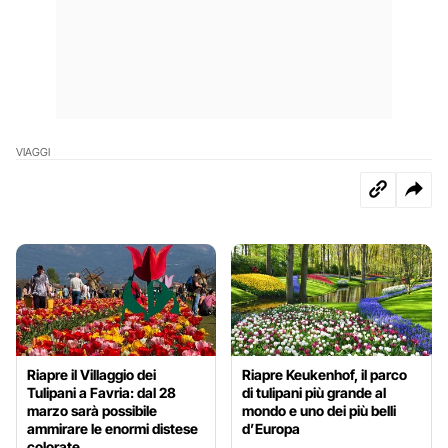
VIAGGI
Riapre il Villaggio dei
Riapre Keukenhof, il parco
Tulipani a Favria: dal 28
di tulipani più grande al
marzo sarà possibile
mondo e uno dei più belli
ammirare le enormi distese
d’Europa
colorate