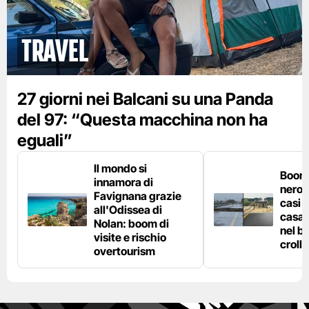
Travel
27 giorni nei Balcani su una Panda
del 97: “Questa macchina non ha
eguali”
Il mondo si
Boom 
innamora di
nero n
Favignana grazie
casi d
all'Odissea di
casa 
Nolan: boom di
nel bo
visite e rischio
crolla
overtourism