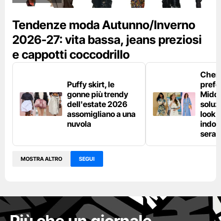
Tendenze moda Autunno/Inverno
2026-27: vita bassa, jeans preziosi
e cappotti coccodrillo
Chemi
Puffy skirt, le
prefe
gonne più trendy
Middl
dell'estate 2026
soluzi
assomigliano a una
look e
nuvola
indos
sera
MOSTRA ALTRO
SEGUI