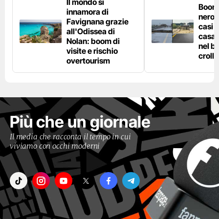
Il mondo si
Boom 
innamora di
nero n
Favignana grazie
casi d
all'Odissea di
casa 
Nolan: boom di
nel bo
visite e rischio
crolla
overtourism
Più che un giornale
Il media che racconta il tempo in cui
viviamo con occhi moderni