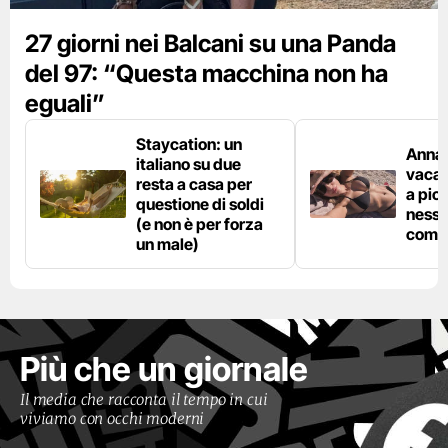
27 giorni nei Balcani su una Panda
del 97: “Questa macchina non ha
eguali”
Staycation: un
Anna 
italiano su due
vacan
resta a casa per
a pic
questione di soldi
nessu
(e non è per forza
comp
un male)
Più che un giornale
Il media che racconta il tempo in cui
viviamo con occhi moderni