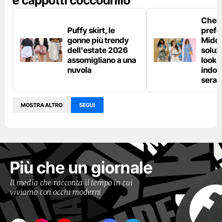
e cappotti coccodrillo
Chemi
Puffy skirt, le
prefe
gonne più trendy
Middl
dell'estate 2026
soluzi
assomigliano a una
look e
nuvola
indos
sera
MOSTRA ALTRO
SEGUI
Più che un giornale
Il media che racconta il tempo in cui
viviamo con occhi moderni