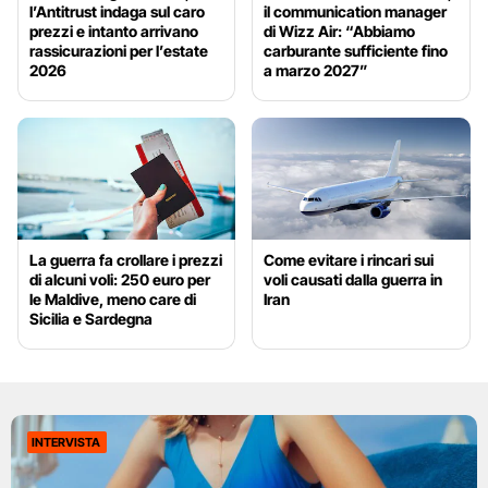
l’Antitrust indaga sul caro
il communication manager
prezzi e intanto arrivano
di Wizz Air: “Abbiamo
rassicurazioni per l’estate
carburante sufficiente fino
2026
a marzo 2027”
La guerra fa crollare i prezzi
Come evitare i rincari sui
di alcuni voli: 250 euro per
voli causati dalla guerra in
le Maldive, meno care di
Iran
Sicilia e Sardegna
INTERVISTA