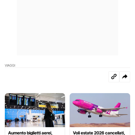
VIAGGI
Aumento biglietti aerei,
Voli estate 2026 cancellati,