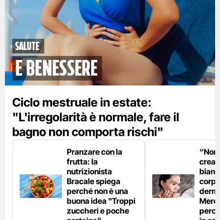
Salute
e benessere
Ciclo mestruale in estate:
"L'irregolarità è normale, fare il
bagno non comporta rischi"
Pranzare con la
“Non è
frutta: la
crear
nutrizionista
bianc
Bracale spiega
corpo”
perché non è una
derm
buona idea "Troppi
Mercu
zuccheri e poche
perc