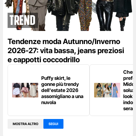
Trend
Tendenze moda Autunno/Inverno
2026-27: vita bassa, jeans preziosi
e cappotti coccodrillo
Chemi
Puffy skirt, le
prefe
gonne più trendy
Middl
dell'estate 2026
soluzi
assomigliano a una
look e
nuvola
indos
sera
MOSTRA ALTRO
SEGUI