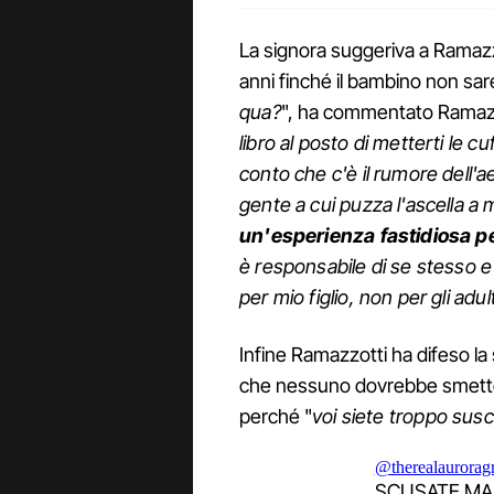
La signora suggeriva a Ramazzo
anni finché il bambino non sa
qua?
", ha commentato Ramazz
libro al posto di metterti le cu
conto che c'è il rumore dell'a
gente a cui puzza l'ascella a 
un'esperienza fastidiosa per
è responsabile di se stesso e i
per mio figlio, non per gli adul
Infine Ramazzotti ha difeso la 
che nessuno dovrebbe smettere 
perché "
voi siete troppo suscet
@therealaurorag
SCUSATE MA