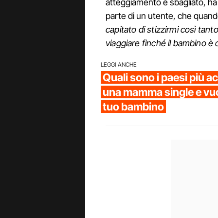
atteggiamento è sbagliato, ha 
parte di un utente, che quando 
capitato di stizzirmi così tan
viaggiare finché il bambino è
LEGGI ANCHE
Quali sono i paesi più ac
una mamma single e vuoi
tuo bambino