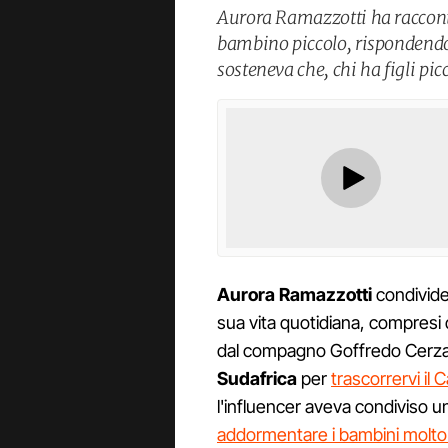
Aurora Ramazzotti ha raccont
bambino piccolo, rispondendo
sosteneva che, chi ha figli pic
Aurora Ramazzotti
condivide
sua vita quotidiana, compresi q
dal compagno Goffredo Cerza. 
Sudafrica
per
trascorrervi il
l'influencer aveva condiviso u
addormentare i bambini molto 