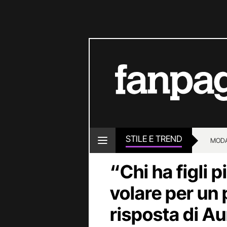
STILE E TREND
MOD
“Chi ha figli 
volare per un p
risposta di A