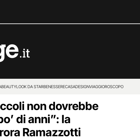
A
BEAUTY
LOOK DA STAR
BENESSERE
CASA
DESIGN
VIAGGI
OROSCOPO
piccoli non dovrebbe
o’ di anni”: la
urora Ramazzotti