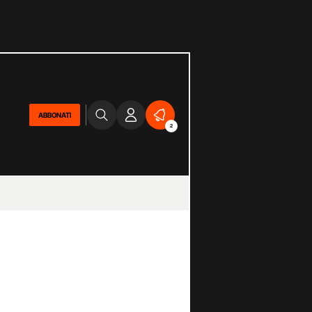
ABBONATI
2