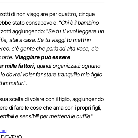
tti di non viaggiare per quattro, cinque
rebbe stato consapevole. "
Chi è il bambino
otti aggiungendo: "
Se tu ti vuoi leggere un
ffie, stai a casa. Se tu viaggi tu metti in
ereo: c'è gente che parla ad alta voce, c'è
morte.
Viaggiare può essere
 mille fattori
,
quindi organizzati: ognuno
o dovrei voler far stare tranquillo mio figlio
ti immaturi
".
sua scelta di volare con il figlio, aggiungendo
di fare le cose che ama con i propri figli,
tibili e sensibili per mettervi le cuffie
".
ram
 DOVEVO