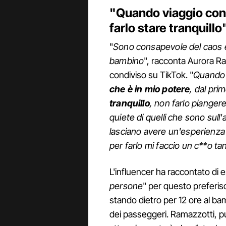
"Quando viaggio con m
farlo stare tranquillo
"
Sono consapevole del caos e 
bambino
", racconta Aurora Ra
condiviso su TikTok. "
Quando v
che è in mio potere
, dal pri
tranquillo
, non farlo piangere
quiete di quelli che sono sull
lasciano avere un'esperienza 
per farlo mi faccio un c**o ta
L'influencer ha raccontato di 
persone
" per questo preferis
stando dietro per 12 ore al ba
dei passeggeri. Ramazzotti, 