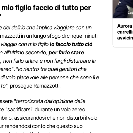
io figlio faccio di tutto per
"
Aurora 
del delirio che implica viaggiare con un
carrell
mazzotti in un lungo sfogo di cinque minuti
avvici
iaggio con mio figlio
io faccio tutto ciò
mo all'ultimo secondo,
per farlo stare
, non farlo urlare e non fargli disturbare la
'aereo"
. "
Io rientro tra quei genitori che
di volo piacevole alle persone che sono lì e
nto
", prosegue Ramazzotti.
essere "
terrorizzata dall'opinione delle
ce "sacrificarsi" durante un volo aereo
mbino, assicurandosi che non disturbi il volo
pur rendendosi conto che questo suo