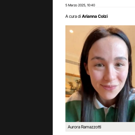
5 Marzo 2025
10:40
,
A cura di
Arianna Colzi
Aurora Ramazzotti