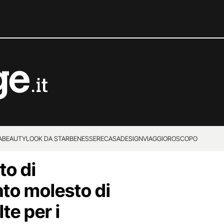
A
BEAUTY
LOOK DA STAR
BENESSERE
CASA
DESIGN
VIAGGI
OROSCOPO
to di
to molesto di
te per i