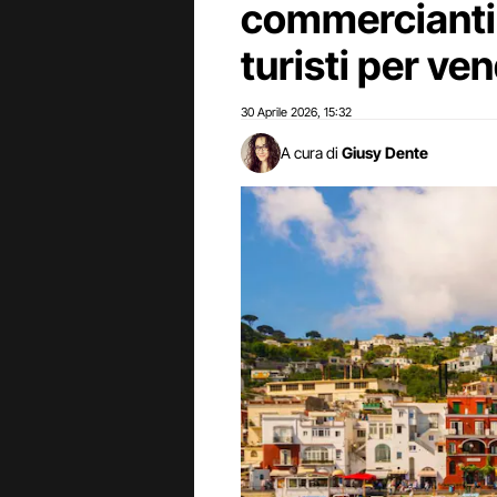
commercianti 
turisti per ve
30 Aprile 2026
15:32
,
A cura di
Giusy Dente