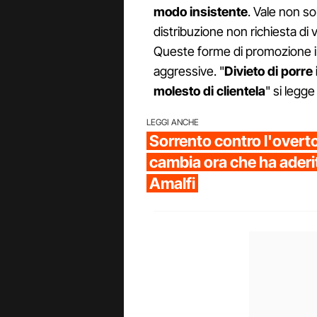
modo insistente
. Vale non so
distribuzione non richiesta di 
Queste forme di promozione ind
aggressive. "
Divieto di porre
molesto di clientela
" si legg
LEGGI ANCHE
Sorrento contro l'overt
cambia ora che ha aderit
Amalfi