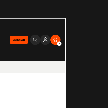
ABBONATI
2