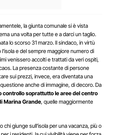
amentele, la giunta comunale si è vista
lema una volta per tutte e a darci un taglio.
ta lo scorso 31 marzo. Il sindaco, in virtù
o l'isola e del sempre maggiore numero di
imi venissero accolti e trattati da veri ospiti,
 caos. La presenza costante di persone
ttare sui prezzi, invece, era diventata una
e: questione anche di immagine, di decoro. Da
o controllo soprattutto le aree del centro
 di Marina Grande
, quelle maggiormente
o chi giunge sull'isola per una vacanza, più o
 i residenti, la cui vivibilità viene per forza