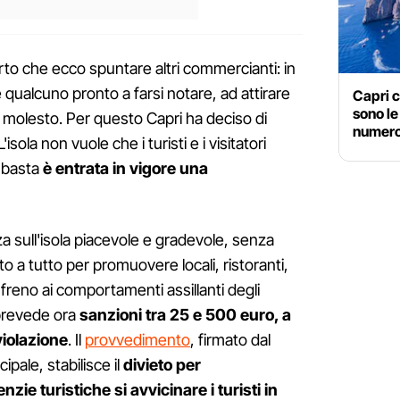
rto che ecco spuntare altri commercianti: in
è qualcuno pronto a farsi notare, ad attirare
Capri c
sono le
 molesto. Per questo Capri ha deciso di
numero 
sola non vuole che i turisti e i visitatori
e basta
è entrata in vigore una
za sull'isola piacevole e gradevole, senza
to a tutto per promuovere locali, ristoranti,
freno ai comportamenti assillanti degli
a prevede ora
sanzioni tra 25 e 500 euro, a
violazione
. Il
provvedimento
, firmato dal
pale, stabilisce il
divieto per
nzie turistiche si avvicinare i turisti in