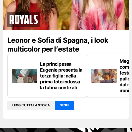
Royals
Leonor e Sofia di Spagna, i look
multicolor per l’estate
Megh
La principessa
compi
Eugenie presenta la
festa
terza figlia: nella
pallon
prima foto indossa
dal m
la tutina con le ali
ironi
LEGGI TUTTA LA STORIA
SEGUI