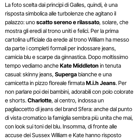
La foto scelta dai principi di Galles, quindi, è una
risposta simbolica alle turbolenze che agitano il
palazzo: uno
scatto sereno e rilassato
, solare, che
mostra gli eredi al trono uniti e felici. Per la prima
cartolina ufficiale da erede al trono William ha messo
da parte i completi formali per indossare jeans,
camicia blu e scarpe da ginnastica. Dopo moltissimo
tempo vediamo anche
Kate Middleton
in tenuta
casual: skinny jeans,
Superga
bianche e una
camicetta in pizzo floreale firmata
M.i.h Jeans
. Per
non parlare poi dei bambini, adorabili con polo colorate
e shorts.
Charlotte
, al centro, indossa un
pagliaccetto di jeans del brand Sfera: anche dal punto
di vista cromatico la famiglia sembra più unita che mai,
con look sui toni del blu. Insomma, di fronte alle
accuse dei Sussex William e Kate hanno risposto